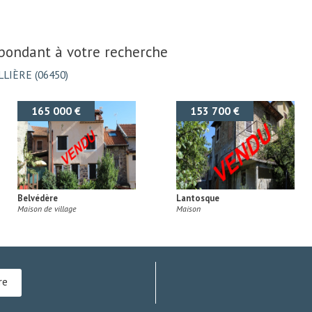
spondant à votre recherche
LIÈRE (06450)
168 000 €
159 500 €
Roquebillière
Roquebillière
Appartement
Appartement
re