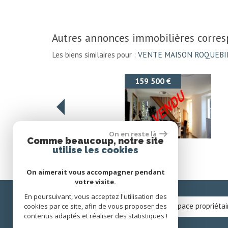
autres annonces immobilières corre
Les biens similaires pour :
VENTE MAISON ROQUEBIL
169 000 €
On en reste là
Comme beaucoup, notre site
Roquebillière
utilise les cookies
Appartement
On aimerait vous accompagner pendant
votre visite.
En poursuivant, vous acceptez l'utilisation des
Espace propriétai
cookies par ce site, afin de vous proposer des
contenus adaptés et réaliser des statistiques !