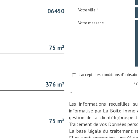
06450
Votre ville *
Votre message
75 m²
J'accepte les conditions d'utilisat
376 m²
* 
* :
Les informations recueillies s
informatisé par La Boite Immo 
gestion de la clientèle/prospec
75 m²
Traitement de vos Données perso
La base légale du traitement re
Elles sont conservées jusqu'à d