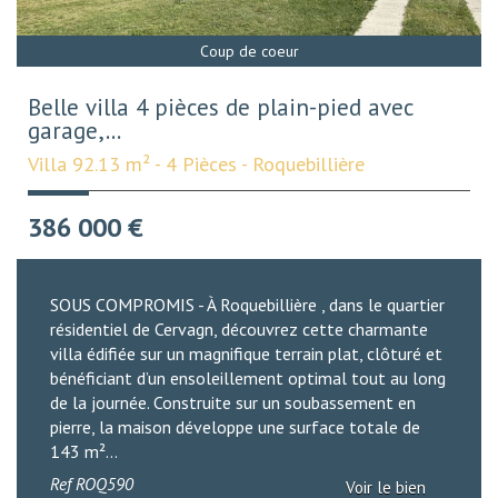
Sous Compromis
Coup de coeur
Belle villa 4 pièces de plain-pied avec
garage,...
Villa 92.13 m² - 4 Pièces - Roquebillière
386 000
€
SOUS COMPROMIS - À Roquebillière , dans le quartier
résidentiel de Cervagn, découvrez cette charmante
villa édifiée sur un magnifique terrain plat, clôturé et
bénéficiant d’un ensoleillement optimal tout au long
de la journée. Construite sur un soubassement en
pierre, la maison développe une surface totale de
143 m²...
Ref
ROQ590
Voir le bien