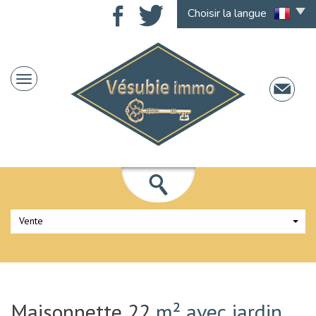
Choisir la langue
Vente
Maisonnette 22
m² avec jardin