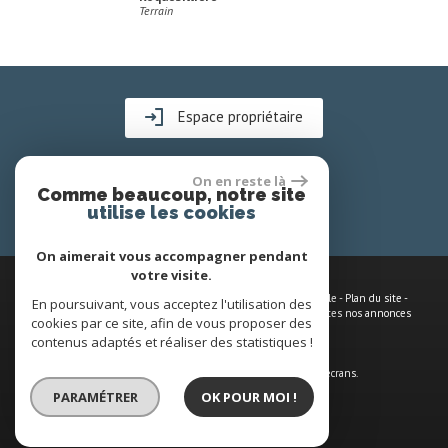
Terrain
Apparte
Espace propriétaire
On en reste là
Comme beaucoup, notre site
utilise les cookies
On aimerait vous accompagner pendant
votre visite.
© 2026 | Tous droits réservés | Traduction powered by Google -
Plan du site
-
En poursuivant, vous acceptez l'utilisation des
Mentions légales
-
Nos honoraires
-
Partenaires
-
Admin
-
Toutes nos annonces
cookies par ce site, afin de vous proposer des
contenus adaptés et réaliser des statistiques !
Site internet compatible multi-supports,
un seul site adaptable à tous les types d'écrans.
PARAMÉTRER
OK POUR MOI !