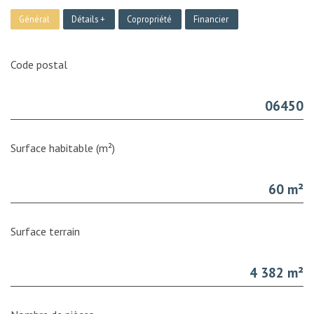
Général
Détails +
Copropriété
Financier
Code postal
06450
Surface habitable (m²)
60 m²
surface terrain
4 382 m²