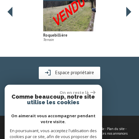
illière
Roquebillière
Maison
Espace propriétaire
On en reste là
Comme beaucoup, notre site
utilise les cookies
On aimerait vous accompagner pendant
votre visite.
© 2026 | Tous droits réservés | Traduction powered by Google -
Plan du site
-
En poursuivant, vous acceptez l'utilisation des
Mentions légales
-
Nos honoraires
-
Partenaires
-
Admin
-
Toutes nos annonces
cookies par ce site, afin de vous proposer des