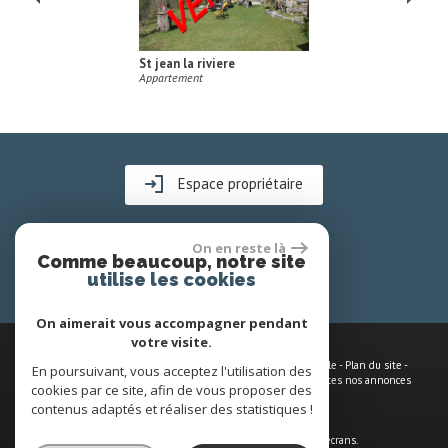
Roquebillière
Maison
Espace propriétaire
On en reste là
Comme beaucoup, notre site
utilise les cookies
On aimerait vous accompagner pendant
votre visite.
© 2026 | Tous droits réservés | Traduction powered by Google -
Plan du site
-
En poursuivant, vous acceptez l'utilisation des
Mentions légales
-
Nos honoraires
-
Partenaires
-
Admin
-
Toutes nos annonces
cookies par ce site, afin de vous proposer des
contenus adaptés et réaliser des statistiques !
Site internet compatible multi-supports,
un seul site adaptable à tous les types d'écrans.