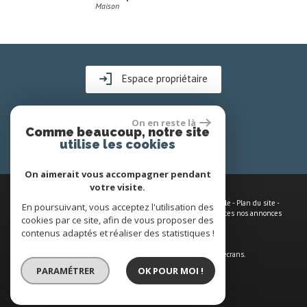
Maison
Espace propriétaire
On en reste là
Comme beaucoup, notre site
utilise les cookies
On aimerait vous accompagner pendant
votre visite.
© 2026 | Tous droits réservés | Traduction powered by Google -
Plan du site
-
En poursuivant, vous acceptez l'utilisation des
Mentions légales
-
Nos honoraires
-
Partenaires
-
Admin
-
Toutes nos annonces
cookies par ce site, afin de vous proposer des
contenus adaptés et réaliser des statistiques !
Site internet compatible multi-supports,
un seul site adaptable à tous les types d'écrans.
PARAMÉTRER
OK POUR MOI !