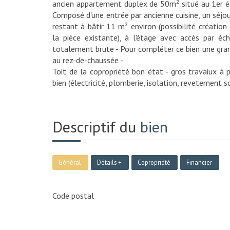
ancien appartement duplex de 50m² situé au 1er é
Composé d'une entrée par ancienne cuisine, un séjou
restant à bâtir 11 m² environ (possibilité créatio
la pièce existante), à l'étage avec accès par éc
totalement brute - Pour compléter ce bien une gra
au rez-de-chaussée -
Toit de la copropriété bon état - gros travaiux à p
bien (électricité, plomberie, isolation, revetement so
Descriptif du
bien
Général
Détails +
Copropriété
Financier
Code postal