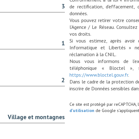
3
de rectification, d’effacement, 
données.
Vous pouvez retirer votre con
l’Agence / Le Réseau. Consultez
vos droits.
Si vous estimez, après avoir 
1
Informatique et Libertés » n
réclamation à la CNIL.
Nous vous informons de l’ex
téléphonique « Bloctel », 
https://www.bloctel.gouv.fr
.
2
Dans le cadre de la protection d
Ce site est protégé par reCAPTCHA, 
d'utilisation
de Google s'appliquent
Village et montagnes