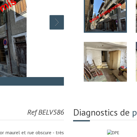
Diagnostics de
p
Ref BELV586
r maurel et rue obscure - très