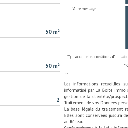
Votre message
50 m²
J'accepte les conditions d'utilisat
50 m²
* 
* :
Les informations recueillies s
informatisé par La Boite Immo 
gestion de la clientèle/prospec
2
Traitement de vos Données perso
La base légale du traitement re
Elles sont conservées jusqu'à d
au Réseau.
Conformément à la loi « informat